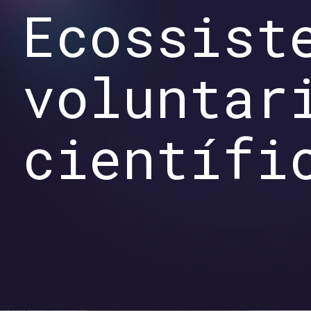
Ecossist
voluntar
científi