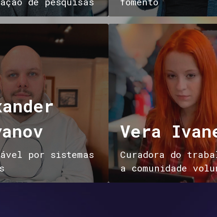
ação de pesquisas
fomento
xander
yanov
Vera Ivan
ável por sistemas
Curadora do traba
s
a comunidade volu