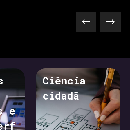
Previous
Next
s
Ciência
cidadã
s e
erf