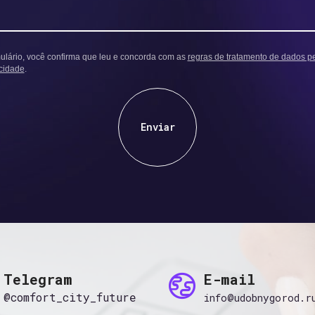
mulário, você confirma que leu e concorda com as
regras de tratamento de dados p
acidade
.
Enviar
Telegram
E-mail
@comfort_city_future
info@udobnygorod.r