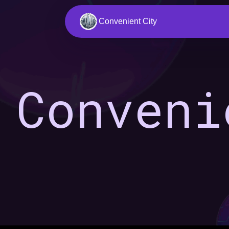
Convenient City
Conveni