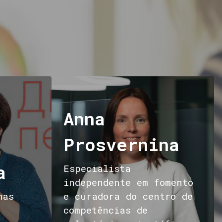
Anna
Prosvernina
a
Especialista
independente em fomento
mas
e curadora do centro de
competências de