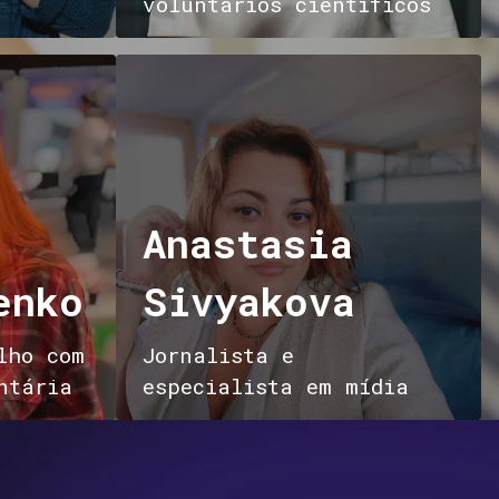
voluntários científicos
Anastasia
enko
Sivyakova
lho com
Jornalista e
ntária
especialista em mídia