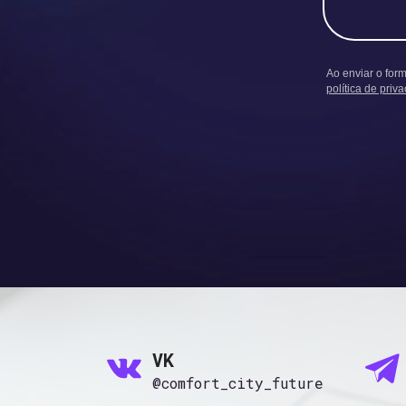
Ao enviar o for
política de priv
VK
@comfort_city_future