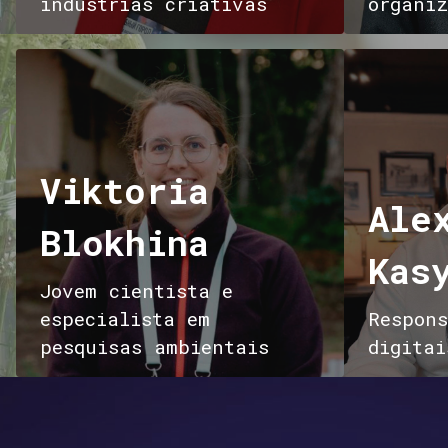
indústrias criativas
organiz
Viktoria
Ale
Blokhina
Kas
Jovem cientista e
especialista em
Respons
pesquisas ambientais
digitai