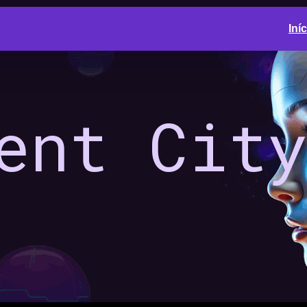
Iní
ent
Cit