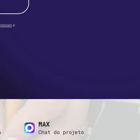
essoais
e
MAX
Chat do projeto
u