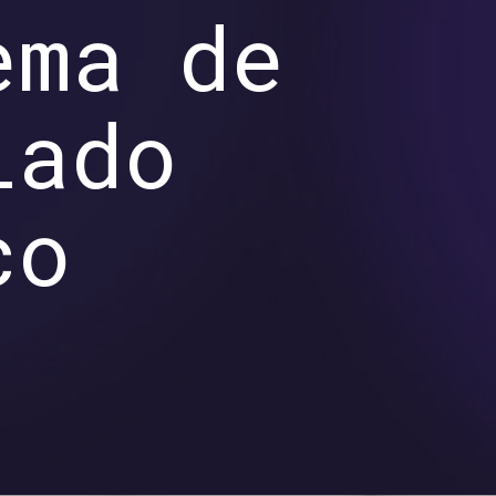
ema de
iado
co