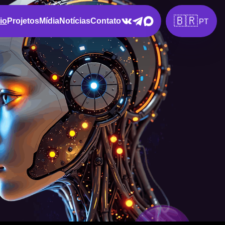
🇧🇷
cio
Projetos
Mídia
Notícias
Contato
PT
y