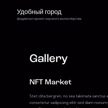
Удобный город
фиджитал проект научного волонтёрства
Удобный город
фиджитал проект научного волонтёрства
Gallery
NFT Market
Stet clita bergren, no sea takimata sanctus
consetetur sadipscing elitr sed diam nonum