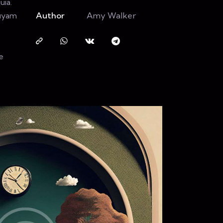
uia.
Author
Amy Walker
quyam
e