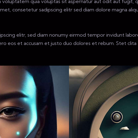
voluptatem quia voluptas sit aspernatur aut odit aut fugit, q
amet, consetetur sadipscing elitr sed diam dolore magna ali
ipscing elitr, sed diam nonumy eirmod tempor invidunt labor
ro eos et accusam et justo duo dolores et rebum. Stet clita