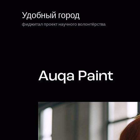
Удобный город
фиджитал проект научного волонтёрства
Удобный город
фиджитал проект научного волонтёрства
Auqa Paint