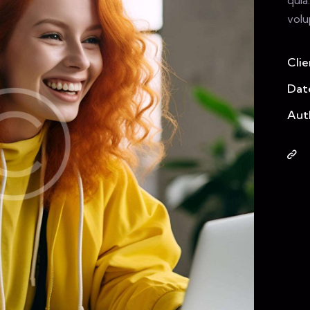
volu
Clie
Dat
Aut