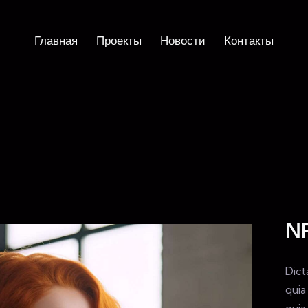
Главная
Проекты
Новости
Контакты
Главная
О проекте
Новости
Contacts
NF
Dict
quia
quia