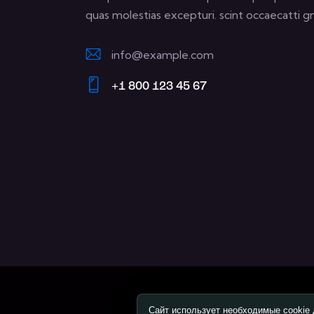
quas molestias excepturi. scint occaecatti gn
info@example.com
E-
+1 800 123 45 67
m
Ph
ail:
on
e:
Сайт использует необходимые cookie 