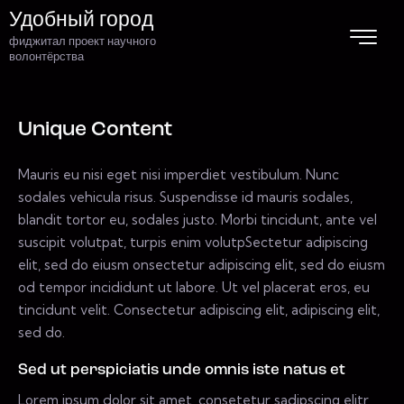
Удобный город
фиджитал проект научного
волонтёрства
Unique Content
Mauris eu nisi eget nisi imperdiet vestibulum. Nunc
sodales vehicula risus. Suspendisse id mauris sodales,
blandit tortor eu, sodales justo. Morbi tincidunt, ante vel
suscipit volutpat, turpis enim volutpSectetur adipiscing
elit, sed do eiusm onsectetur adipiscing elit, sed do eiusm
od tempor incididunt ut labore. Ut vel placerat eros, eu
tincidunt velit. Consectetur adipiscing elit, adipiscing elit,
sed do.
Sed ut perspiciatis unde omnis iste natus et
Lorem ipsum dolor sit amet, consetetur sadipscing elitr,