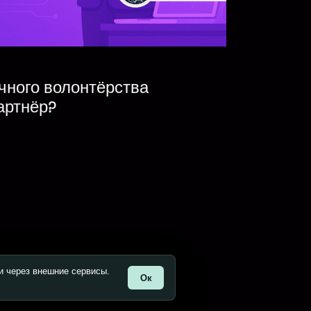
чного волонтёрства
артнёр?
и через внешние сервисы.
Ок