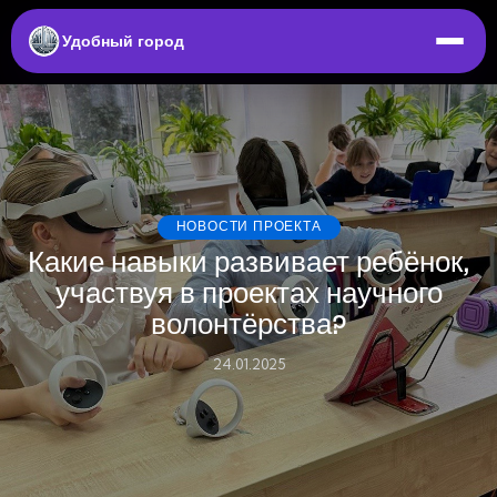
Удобный город
НОВОСТИ ПРОЕКТА
Какие навыки развивает ребёнок,
участвуя в проектах научного
волонтёрства?
24.01.2025